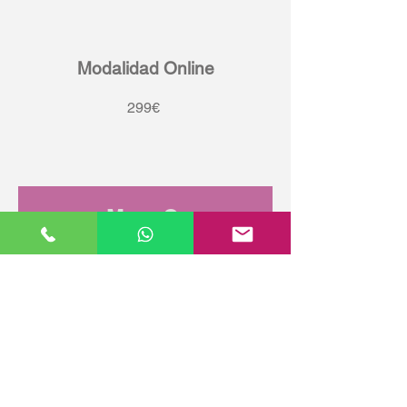
Modalidad Online
299€
Marc C.
Curs: Francès B1
La meva experiència amb l
´Acadèmia ˝Avance˝ és simplement
perfecta. Té tots els beneficis d’una
acadèmia ˝de barri˝ (flexibilitat,
proximitat, comoditat, tracte) i al
mateix temps son unes classes
absolutament professionals. Un