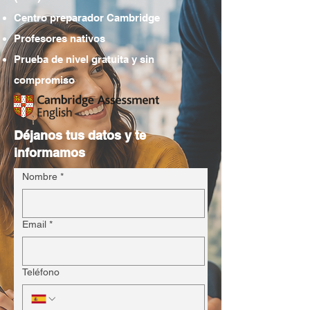
Centro preparador Cambridge
Profesores nativos​
Prueba de nivel gratuita y sin
compromiso
Déjanos tus datos y te
informamos
Nombre
*
Email
*
Teléfono