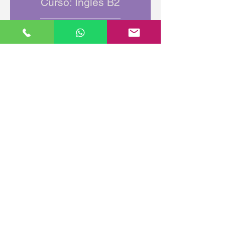
Curso: Inglés B2
Trobar l´acadèmia Avanç va ser un
gran descobriment i la recomanaria
a tothom sense cap mena de
dubte. Els grups són reduïts, el
tracte és personalitzat i els seus
professors són exigents,
comprensius i, sobretot, estan
excel·lentment preparats. Tot això fa
que aprendre no sigui difícil i,
posant-hi una mica de la teva part,
realment veus augmentar el teu
nivell.
Anabel L.
Curso: Francés C2